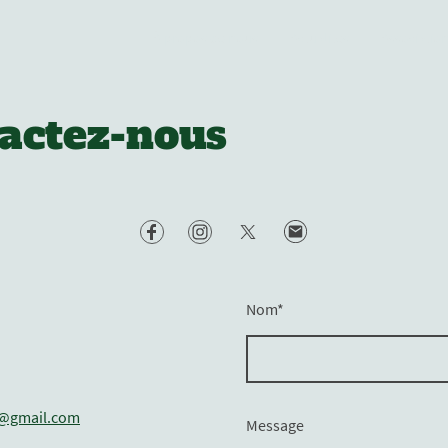
À propos de nous
Actualités
Associatio
actez-nous
Nom
*
s@gmail.com
Message